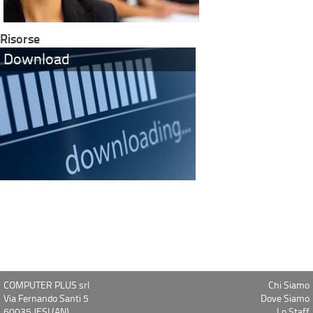
Risorse
Download
COMPUTER PLUS srl
Chi Siamo
Via Fernando Santi 5
Dove Siamo
60035 JESI (AN)
Lo Staff