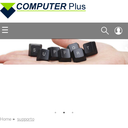
☰
Home
supporto
»