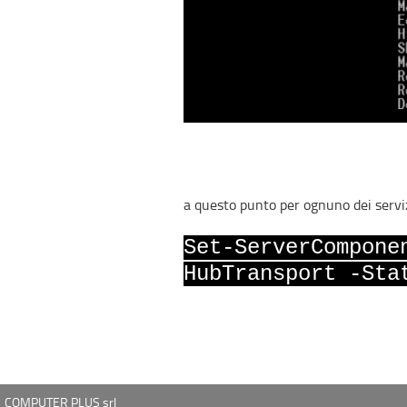
a questo punto per ognuno dei serviz
Set-ServerCompone
HubTransport -Sta
COMPUTER PLUS srl