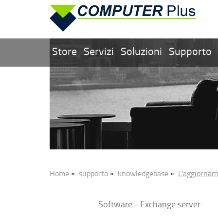
Store
Servizi
Soluzioni
Supporto
Home
supporto
knowledgebase
L'aggiornam
»
»
»
Software - Exchange server