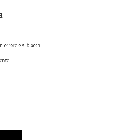
a
errore e si blocchi.
ente.