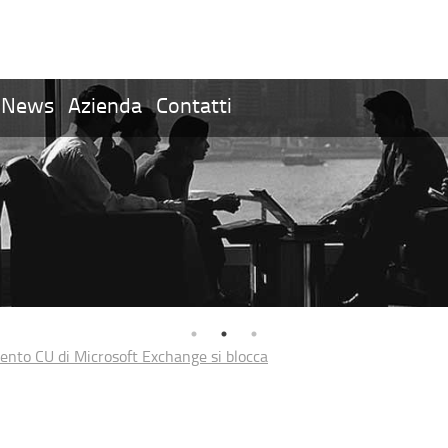
News
Azienda
Contatti
ento CU di Microsoft Exchange si blocca