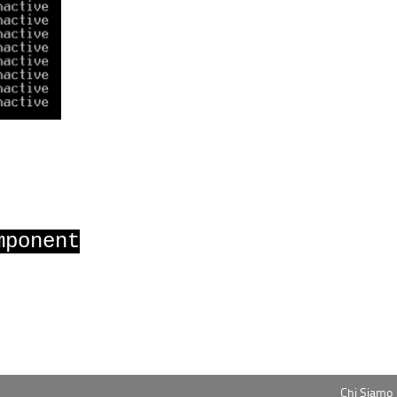
mponent
Chi Siamo